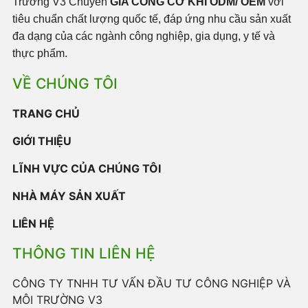
Trường V3 Chuyên
GIA CÔNG CƠ KHÍ ODM/ OEM
với
tiêu chuẩn chất lượng quốc tế, đáp ứng nhu cầu sản xuất
đa dạng của các ngành công nghiệp, gia dụng, y tế và
thực phẩm.
VỀ CHÚNG TÔI
TRANG CHỦ
GIỚI THIỆU
LĨNH VỰC CỦA CHÚNG TÔI
NHÀ MÁY SẢN XUẤT
LIÊN HỆ
THÔNG TIN LIÊN HỆ
CÔNG TY TNHH TƯ VẤN ĐẦU TƯ CÔNG NGHIỆP VÀ
MÔI TRƯỜNG V3