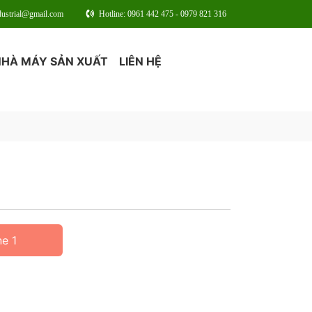
dustrial@gmail.com
Hotline: 0961 442 475 - 0979 821 316
NHÀ MÁY SẢN XUẤT
LIÊN HỆ
ne 1