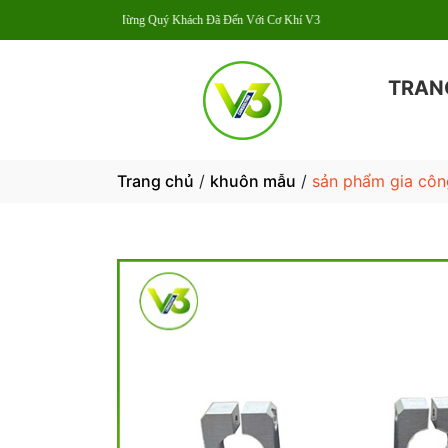
Chào Mừng Quý Khách Đã Đến Với Cơ Khí V3
TRAN
Trang chủ
/
khuôn mẫu
/
sản phẩm gia côn