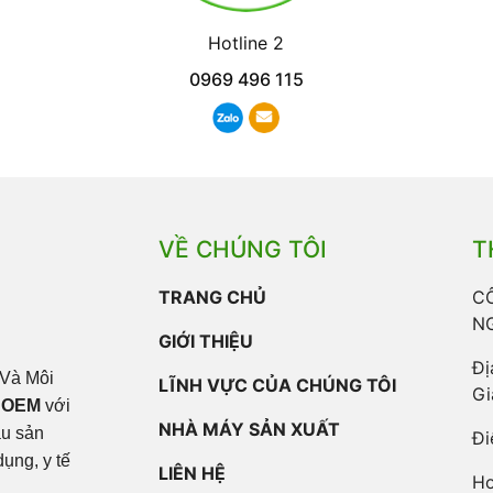
Hotline 2
0969 496 115
VỀ CHÚNG TÔI
T
TRANG CHỦ
C
N
GIỚI THIỆU
Đị
Và Môi
LĨNH VỰC CỦA CHÚNG TÔI
Gi
 OEM
với
NHÀ MÁY SẢN XUẤT
ầu sản
Đi
ụng, y tế
LIÊN HỆ
Ho