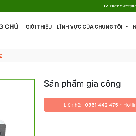
Email: v3groupin
G CHỦ
GIỚI THIỆU
LĨNH VỰC CỦA CHÚNG TÔI
g
Sản phẩm gia công
Liên hệ:
0961 442 475
- Hotli