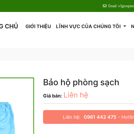
Email: v3groupin
G CHỦ
GIỚI THIỆU
LĨNH VỰC CỦA CHÚNG TÔI
Bảo hộ phòng sạch
Liên hệ
Giá bán:
Liên hệ:
0961 442 475
- Hotli