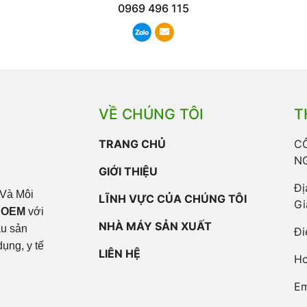
0969 496 115
VỀ CHÚNG TÔI
T
TRANG CHỦ
C
N
GIỚI THIỆU
Đị
Và Môi
LĨNH VỰC CỦA CHÚNG TÔI
Gi
 OEM
với
NHÀ MÁY SẢN XUẤT
ầu sản
Đi
ụng, y tế
LIÊN HỆ
Ho
Em