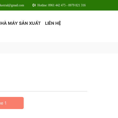
dustrial@gmail.com
Hotline: 0961 442 475 - 0979 821 316
NHÀ MÁY SẢN XUẤT
LIÊN HỆ
ne 1