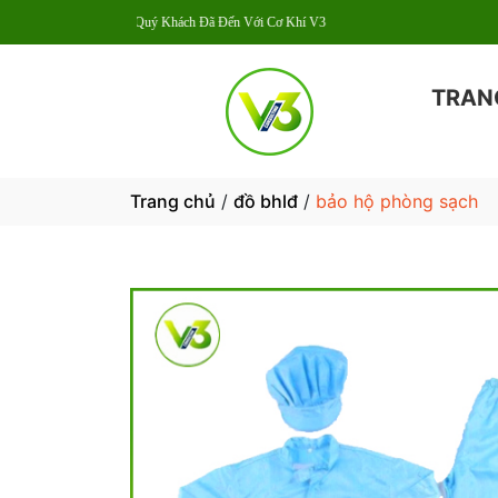
Chào Mừng Quý Khách Đã Đến Với Cơ Khí V3
TRAN
Trang chủ
/
đồ bhlđ
/
bảo hộ phòng sạch